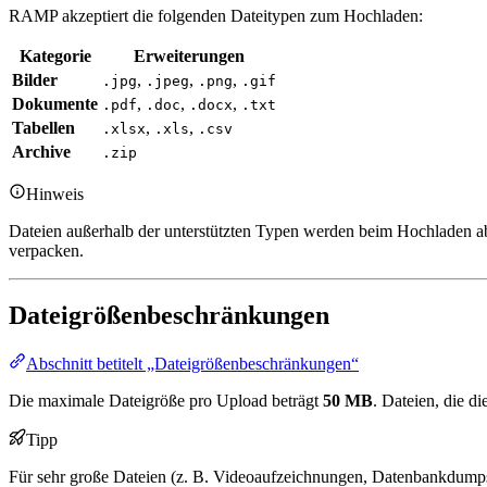
RAMP akzeptiert die folgenden Dateitypen zum Hochladen:
Kategorie
Erweiterungen
Bilder
,
,
,
.jpg
.jpeg
.png
.gif
Dokumente
,
,
,
.pdf
.doc
.docx
.txt
Tabellen
,
,
.xlsx
.xls
.csv
Archive
.zip
Hinweis
Dateien außerhalb der unterstützten Typen werden beim Hochladen abg
verpacken.
Dateigrößenbeschränkungen
Abschnitt betitelt „Dateigrößenbeschränkungen“
Die maximale Dateigröße pro Upload beträgt
50 MB
. Dateien, die d
Tipp
Für sehr große Dateien (z. B. Videoaufzeichnungen, Datenbankdumps