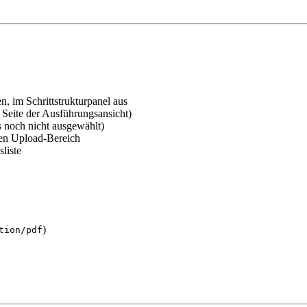
, im Schrittstrukturpanel aus
 Seite der Ausführungsansicht)
s noch nicht ausgewählt)
den Upload-Bereich
liste
)
tion/pdf