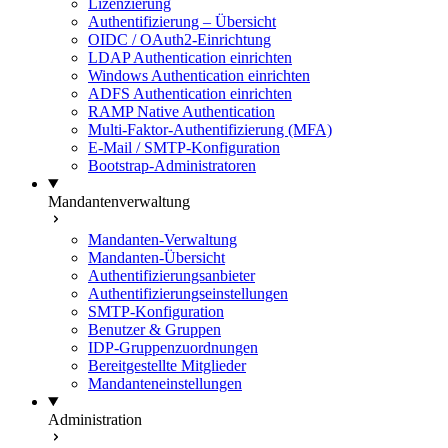
Lizenzierung
Authentifizierung – Übersicht
OIDC / OAuth2-Einrichtung
LDAP Authentication einrichten
Windows Authentication einrichten
ADFS Authentication einrichten
RAMP Native Authentication
Multi-Faktor-Authentifizierung (MFA)
E-Mail / SMTP-Konfiguration
Bootstrap-Administratoren
Mandantenverwaltung
Mandanten-Verwaltung
Mandanten-Übersicht
Authentifizierungsanbieter
Authentifizierungseinstellungen
SMTP-Konfiguration
Benutzer & Gruppen
IDP-Gruppenzuordnungen
Bereitgestellte Mitglieder
Mandanteneinstellungen
Administration