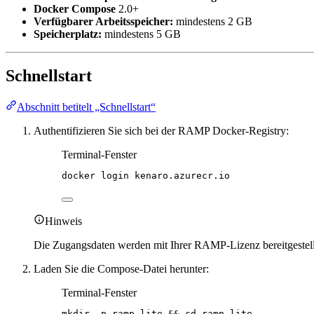
Docker Compose
2.0+
Verfügbarer Arbeitsspeicher:
mindestens 2 GB
Speicherplatz:
mindestens 5 GB
Schnellstart
Abschnitt betitelt „Schnellstart“
Authentifizieren Sie sich bei der RAMP Docker-Registry:
Terminal-Fenster
docker
login
kenaro.azurecr.io
Hinweis
Die Zugangsdaten werden mit Ihrer RAMP-Lizenz bereitgestellt.
Laden Sie die Compose-Datei herunter:
Terminal-Fenster
mkdir
-p
ramp-lite
 && 
cd
ramp-lite