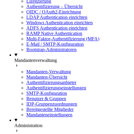
Lizenzierung
Authentifizierung – Übersicht
OIDC / OAuth2-Einrichtung
LDAP Authentication einrichten
Windows Authentication einrichten
ADFS Authentication einrichten
RAMP Native Authentication
Multi-Faktor-Authentifizierung (MFA)
E-Mail / SMTP-Konfiguration
Bootstrap-Administratoren
Mandantenverwaltung
Mandanten-Verwaltung
Mandanten-Übersicht
Authentifizierungsanbieter
Authentifizierungseinstellungen
SMTP-Konfiguration
Benutzer & Gruppen
IDP-Gruppenzuordnungen
Bereitgestellte Mitglieder
Mandanteneinstellungen
Administration