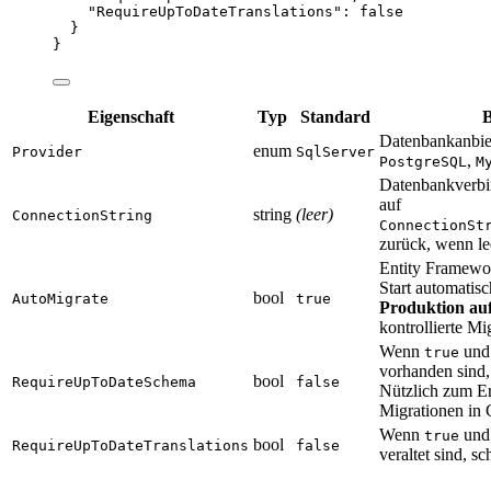
"RequireUpToDateTranslations"
: 
false
}
}
Eigenschaft
Typ
Standard
B
Datenbankanbie
enum
Provider
SqlServer
,
PostgreSQL
M
Datenbankverbin
auf
string
(leer)
ConnectionString
ConnectionSt
zurück, wenn le
Entity Framewo
Start automati
bool
AutoMigrate
true
Produktion au
kontrollierte M
Wenn
und 
true
vorhanden sind, 
bool
RequireUpToDateSchema
false
Nützlich zum E
Migrationen in
Wenn
und 
true
bool
RequireUpToDateTranslations
false
veraltet sind, sc