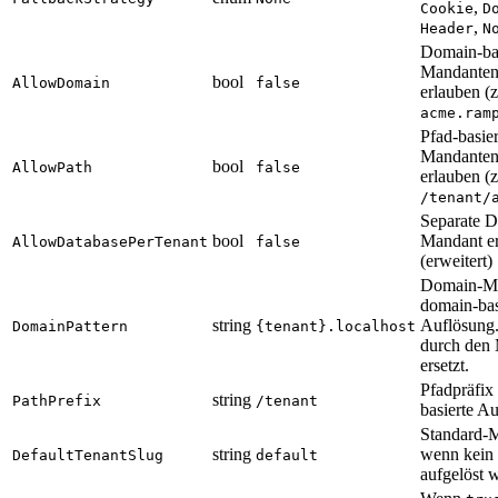
,
Cookie
D
,
Header
N
Domain-bas
Mandanten
bool
AllowDomain
false
erlauben (z
acme.ram
Pfad-basier
Mandanten
bool
AllowPath
false
erlauben (z
/tenant/
Separate D
bool
Mandant e
AllowDatabasePerTenant
false
(erweitert)
Domain-Mus
domain-bas
string
Auflösung
DomainPattern
{tenant}.localhost
durch den
ersetzt.
Pfadpräfix 
string
PathPrefix
/tenant
basierte A
Standard-
string
wenn kein
DefaultTenantSlug
default
aufgelöst 