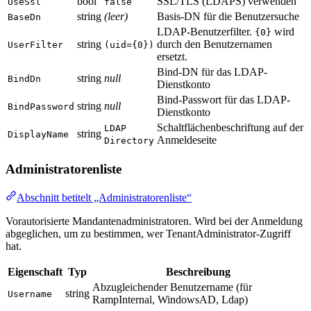
bool
SSL/TLS (LDAPS) verwenden
UseSsl
false
string
(leer)
Basis-DN für die Benutzersuche
BaseDn
LDAP-Benutzerfilter.
wird
{0}
string
durch den Benutzernamen
UserFilter
(uid={0})
ersetzt.
Bind-DN für das LDAP-
string
null
BindDn
Dienstkonto
Bind-Passwort für das LDAP-
string
null
BindPassword
Dienstkonto
Schaltflächenbeschriftung auf der
LDAP
string
DisplayName
Anmeldeseite
Directory
Administratorenliste
Abschnitt betitelt „Administratorenliste“
Vorautorisierte Mandantenadministratoren. Wird bei der Anmeldung
abgeglichen, um zu bestimmen, wer TenantAdministrator-Zugriff
hat.
Eigenschaft
Typ
Beschreibung
Abzugleichender Benutzername (für
string
Username
RampInternal, WindowsAD, Ldap)