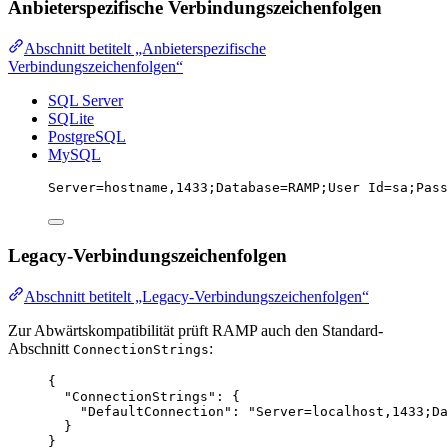
Anbieterspezifische Verbindungszeichenfolgen
Abschnitt betitelt „Anbieterspezifische
Verbindungszeichenfolgen“
SQL Server
SQLite
PostgreSQL
MySQL
Server=hostname,1433;Database=RAMP;User Id=sa;Pass
Legacy-Verbindungszeichenfolgen
Abschnitt betitelt „Legacy-Verbindungszeichenfolgen“
Zur Abwärtskompatibilität prüft RAMP auch den Standard-
Abschnitt
:
ConnectionStrings
{
"ConnectionStrings"
: {
"DefaultConnection"
: 
"
Server=localhost,1433;Da
}
}