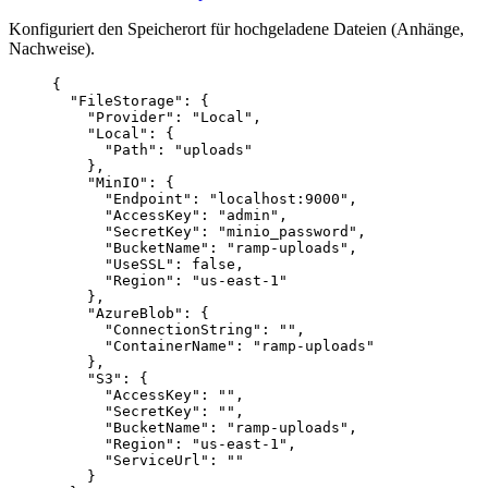
Konfiguriert den Speicherort für hochgeladene Dateien (Anhänge,
Nachweise).
{
"FileStorage"
: {
"Provider"
: 
"
Local
"
,
"Local"
: {
"Path"
: 
"
uploads
"
},
"MinIO"
: {
"Endpoint"
: 
"
localhost:9000
"
,
"AccessKey"
: 
"
admin
"
,
"SecretKey"
: 
"
minio_password
"
,
"BucketName"
: 
"
ramp-uploads
"
,
"UseSSL"
: 
false
,
"Region"
: 
"
us-east-1
"
},
"AzureBlob"
: {
"ConnectionString"
: 
""
,
"ContainerName"
: 
"
ramp-uploads
"
},
"S3"
: {
"AccessKey"
: 
""
,
"SecretKey"
: 
""
,
"BucketName"
: 
"
ramp-uploads
"
,
"Region"
: 
"
us-east-1
"
,
"ServiceUrl"
: 
""
}