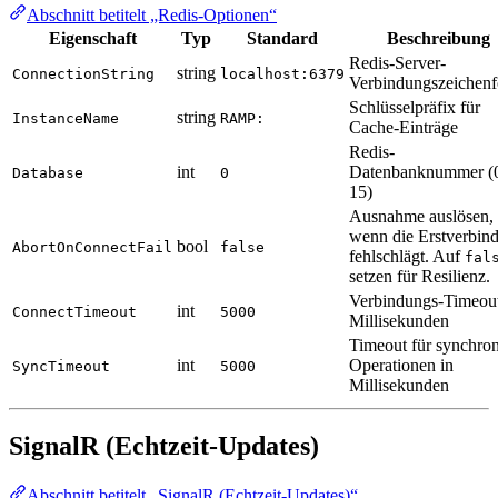
Abschnitt betitelt „Redis-Optionen“
Eigenschaft
Typ
Standard
Beschreibung
Redis-Server-
string
ConnectionString
localhost:6379
Verbindungszeichenf
Schlüsselpräfix für
string
InstanceName
RAMP:
Cache-Einträge
Redis-
int
Datenbanknummer (
Database
0
15)
Ausnahme auslösen,
wenn die Erstverbin
bool
AbortOnConnectFail
false
fehlschlägt. Auf
fal
setzen für Resilienz.
Verbindungs-Timeout
int
ConnectTimeout
5000
Millisekunden
Timeout für synchro
int
Operationen in
SyncTimeout
5000
Millisekunden
SignalR (Echtzeit-Updates)
Abschnitt betitelt „SignalR (Echtzeit-Updates)“