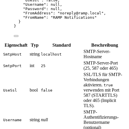
"UseSsl"
: 
false
,
"Username"
: 
null
,
"Password"
: 
null
,
"FromAddress"
: 
"
noreply@ramp.local
"
,
"FromName"
: 
"
RAMP Notifications
"
}
}
Eigenschaft
Typ
Standard
Beschreibung
SMTP-Server-
string
SmtpHost
localhost
Hostname
SMTP-Server-Port
int
SmtpPort
25
(25, 587 oder 465)
SSL/TLS für SMTP-
Verbindungen
aktivieren.
true
bool
verwenden mit Port
UseSsl
false
587 (STARTTLS)
oder 465 (Implicit
TLS).
SMTP-
Authentifizierungs-
string
null
Username
Benutzername
(optional)