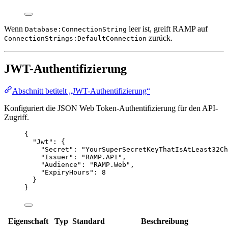
Wenn
leer ist, greift RAMP auf
Database:ConnectionString
zurück.
ConnectionStrings:DefaultConnection
JWT-Authentifizierung
Abschnitt betitelt „JWT-Authentifizierung“
Konfiguriert die JSON Web Token-Authentifizierung für den API-
Zugriff.
{
"Jwt"
: {
"Secret"
: 
"
YourSuperSecretKeyThatIsAtLeast32Ch
"Issuer"
: 
"
RAMP.API
"
,
"Audience"
: 
"
RAMP.Web
"
,
"ExpiryHours"
: 
8
}
}
Eigenschaft
Typ
Standard
Beschreibung