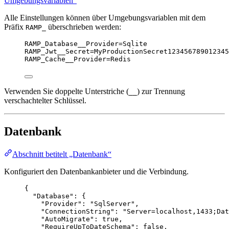
Umgebungsvariablen“
Alle Einstellungen können über Umgebungsvariablen mit dem
Präfix
überschrieben werden:
RAMP_
RAMP_Database__Provider=Sqlite
RAMP_Jwt__Secret=MyProductionSecret123456789012345
RAMP_Cache__Provider=Redis
Verwenden Sie doppelte Unterstriche (
) zur Trennung
__
verschachtelter Schlüssel.
Datenbank
Abschnitt betitelt „Datenbank“
Konfiguriert den Datenbankanbieter und die Verbindung.
{
"Database"
: {
"Provider"
: 
"
SqlServer
"
,
"ConnectionString"
: 
"
Server=localhost,1433;Dat
"AutoMigrate"
: 
true
,
"RequireUpToDateSchema"
: 
false
,