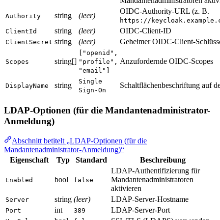
Mandantenadministratoren aktiv
OIDC-Authority-URL (z. B.
string
(leer)
Authority
https://keycloak.example.
string
(leer)
OIDC-Client-ID
ClientId
string
(leer)
Geheimer OIDC-Client-Schlüss
ClientSecret
["openid",
string[]
Anzufordernde OIDC-Scopes
Scopes
"profile",
"email"]
Single
string
Schaltflächenbeschriftung auf d
DisplayName
Sign-On
LDAP-Optionen (für die Mandantenadministrator-
Anmeldung)
Abschnitt betitelt „LDAP-Optionen (für die
Mandantenadministrator-Anmeldung)“
Eigenschaft
Typ
Standard
Beschreibung
LDAP-Authentifizierung für
bool
Mandantenadministratoren
Enabled
false
aktivieren
string
(leer)
LDAP-Server-Hostname
Server
int
LDAP-Server-Port
Port
389