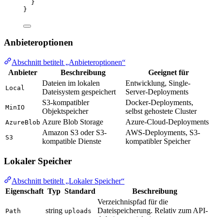
}
}
Anbieteroptionen
Abschnitt betitelt „Anbieteroptionen“
Anbieter
Beschreibung
Geeignet für
Dateien im lokalen
Entwicklung, Single-
Local
Dateisystem gespeichert
Server-Deployments
S3-kompatibler
Docker-Deployments,
MinIO
Objektspeicher
selbst gehostete Cluster
Azure Blob Storage
Azure-Cloud-Deployments
AzureBlob
Amazon S3 oder S3-
AWS-Deployments, S3-
S3
kompatible Dienste
kompatibler Speicher
Lokaler Speicher
Abschnitt betitelt „Lokaler Speicher“
Eigenschaft
Typ
Standard
Beschreibung
Verzeichnispfad für die
string
Dateispeicherung. Relativ zum API-
Path
uploads