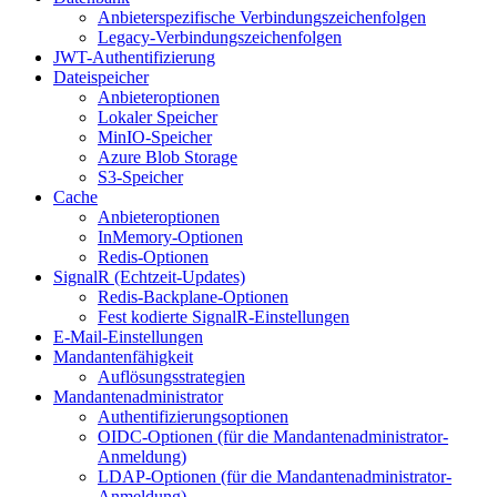
Anbieterspezifische Verbindungszeichenfolgen
Legacy-Verbindungszeichenfolgen
JWT-Authentifizierung
Dateispeicher
Anbieteroptionen
Lokaler Speicher
MinIO-Speicher
Azure Blob Storage
S3-Speicher
Cache
Anbieteroptionen
InMemory-Optionen
Redis-Optionen
SignalR (Echtzeit-Updates)
Redis-Backplane-Optionen
Fest kodierte SignalR-Einstellungen
E-Mail-Einstellungen
Mandantenfähigkeit
Auflösungsstrategien
Mandantenadministrator
Authentifizierungsoptionen
OIDC-Optionen (für die Mandantenadministrator-
Anmeldung)
LDAP-Optionen (für die Mandantenadministrator-
Anmeldung)