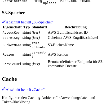
string
Blob-Containername
ContainerName
uploads
S3-Speicher
Abschnitt betitelt „S3-Speicher“
Eigenschaft
Typ
Standard
Beschreibung
string
(leer)
AWS-Zugriffsschlüssel-ID
AccessKey
string
(leer)
Geheimer AWS-Zugriffsschlüssel
SecretKey
ramp-
string
S3-Bucket-Name
BucketName
uploads
us-east-
string
AWS-Region
Region
1
Benutzerdefinierter Endpunkt für S3-
string
(leer)
ServiceUrl
kompatible Dienste
Cache
Abschnitt betitelt „Cache“
Konfiguriert den Caching-Anbieter für Anwendungsdaten und
Token-Blacklisting.