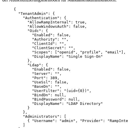
{
"TenantAdmin"
: {
"Authentication"
: {
"AllowRampInternal"
: 
true
,
"AllowWindowsAuth"
: 
false
,
"Oidc"
: {
"Enabled"
: 
false
,
"Authority"
: 
""
,
"ClientId"
: 
""
,
"ClientSecret"
: 
""
,
"Scopes"
: [
"
openid
"
, 
"
profile
"
, 
"
email
"
],
"DisplayName"
: 
"
Single Sign-On
"
},
"Ldap"
: {
"Enabled"
: 
false
,
"Server"
: 
""
,
"Port"
: 
389
,
"UseSsl"
: 
false
,
"BaseDn"
: 
""
,
"UserFilter"
: 
"
(uid={0})
"
,
"BindDn"
: 
null
,
"BindPassword"
: 
null
,
"DisplayName"
: 
"
LDAP Directory
"
}
},
"Administrators"
: [
{ 
"Username"
: 
"
admin
"
, 
"Provider"
: 
"
RampInte
]