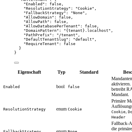
"Enabled"
: 
false
,
"ResolutionStrategy"
: 
"
Cookie
"
,
"FallbackStrategy"
: 
"
None
"
,
"AllowDomain"
: 
false
,
"AllowPath"
: 
false
,
"AllowDatabasePerTenant"
: 
false
,
"DomainPattern"
: 
"
{tenant}.localhost
"
,
"PathPrefix"
: 
"
/tenant
"
,
"DefaultTenantSlug"
: 
"
default
"
,
"RequireTenant"
: 
false
}
}
Eigenschaft
Typ
Standard
Bes
Mandantenf
aktivieren
bool
Enabled
false
betreibt R
Mandant.
Primäre M
Auflösung
enum
ResolutionStrategy
Cookie
,
Cookie
D
Header
Fallback-
die primäre
enum
FallbackStrategy
None