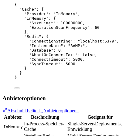
{
"Cache"
: {
"Provider"
: 
"
InMemory
"
,
"InMemory"
: {
"SizeLimit"
: 
100000000
,
"ExpirationScanFrequency"
: 
60
},
"Redis"
: {
"ConnectionString"
: 
"
localhost:6379
"
,
"InstanceName"
: 
"
RAMP:
"
,
"Database"
: 
0
,
"AbortOnConnectFail"
: 
false
,
"ConnectTimeout"
: 
5000
,
"SyncTimeout"
: 
5000
}
}
}
Anbieteroptionen
Abschnitt betitelt „Anbieteroptionen“
Anbieter
Beschreibung
Geeignet für
In-Process-Speicher-
Single-Server-Deployments,
InMemory
Cache
Entwicklung
Verteilter Redis-
Multi-Server-Deployments,