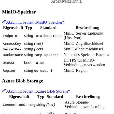
Arbeitsverzeichnis.
MinIO-Speicher
Abschnitt betitelt „MinIO-Speicher“
Eigenschaft
Typ
Standard
Beschreibung
MinIO-Server-Endpunkt
string
Endpoint
localhost:9000
(Host:Port)
string
(leer)
MinIO-Zugriffsschlüssel
AccessKey
string
(leer)
MinIO-Geheimschlüssel
SecretKey
string
Name des Speicher-Buckets
BucketName
ramp-uploads
HTTPS für MinIO-
bool
UseSSL
false
Verbindungen verwenden
string
MinIO-Region
Region
us-east-1
Azure Blob Storage
Abschnitt betitelt „Azure Blob Storage“
Eigenschaft
Typ
Standard
Beschreibung
Azure Storage-
string
(leer)
ConnectionString
Verbindungszeichenfolge
ramp-