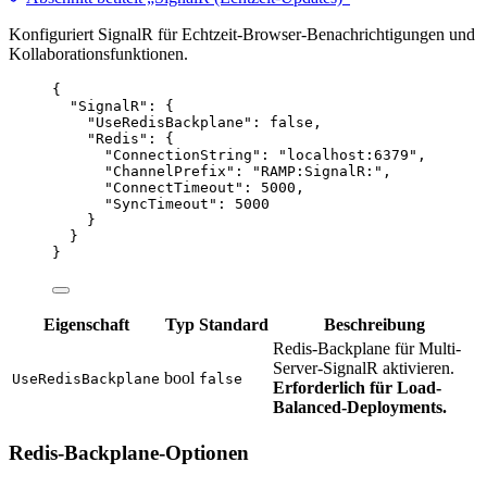
Konfiguriert SignalR für Echtzeit-Browser-Benachrichtigungen und
Kollaborationsfunktionen.
{
"SignalR"
: {
"UseRedisBackplane"
: 
false
,
"Redis"
: {
"ConnectionString"
: 
"
localhost:6379
"
,
"ChannelPrefix"
: 
"
RAMP:SignalR:
"
,
"ConnectTimeout"
: 
5000
,
"SyncTimeout"
: 
5000
}
}
}
Eigenschaft
Typ
Standard
Beschreibung
Redis-Backplane für Multi-
Server-SignalR aktivieren.
bool
UseRedisBackplane
false
Erforderlich für Load-
Balanced-Deployments.
Redis-Backplane-Optionen