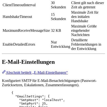
30
Client gilt nach dieser
ClientTimeoutInterval
Sekunden
Zeit als getrennt
Maximale Zeit für
15
HandshakeTimeout
den initialen
Sekunden
Handshake
Maximale Größe
MaximumReceiveMessageSize
32 KB
eingehender
Nachrichten
Detaillierte
Nur
EnableDetailedErrors
Fehlermeldungen in
Entwicklung
der Entwicklung
E-Mail-Einstellungen
Abschnitt betitelt „E-Mail-Einstellungen“
Konfiguriert SMTP für E-Mail-Benachrichtigungen (Passwort-
Zurücksetzen, Eskalationen, Zusammenfassungen).
{
"EmailSettings"
: {
"SmtpHost"
: 
"
localhost
"
,
"SmtpPort"
: 
25
,