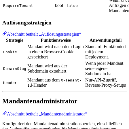
Wenn
tru
bool
Anfragen o
RequireTenant
false
Mandanten
Auflösungsstrategien
Abschnitt betitelt „Auflösungsstrategien“
Strategie
Funktionsweise
Anwendungsfall
Mandant wird nach dem Login
Standard. Funktioniert
in einem Browser-Cookie
mit jedem
Cookie
gespeichert
Deployment.
Wenn jeder Mandant
Mandant wird aus der
seine eigene
DomainSlug
Subdomain extrahiert
Subdomain hat
Mandant aus dem
Nur-API-Zugriff,
X-Tenant-
Header
-Header
Reverse-Proxy-Setups
Id
Mandantenadministrator
Abschnitt betitelt „Mandantenadministrator“
Konfiguriert den Mandantenadministrationsbereich, einschließlich
der Authentifizierungsmethoden für Mandantenadministratoren.