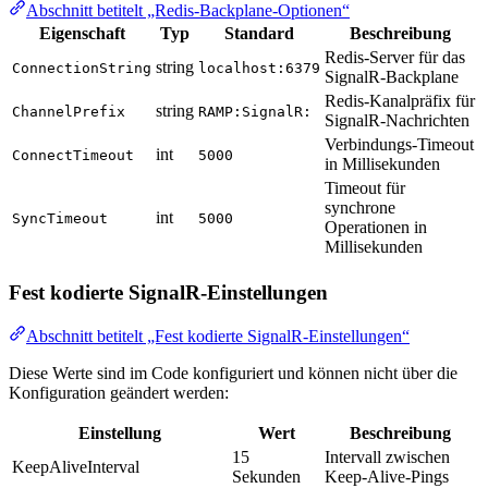
Abschnitt betitelt „Redis-Backplane-Optionen“
Eigenschaft
Typ
Standard
Beschreibung
Redis-Server für das
string
ConnectionString
localhost:6379
SignalR-Backplane
Redis-Kanalpräfix für
string
ChannelPrefix
RAMP:SignalR:
SignalR-Nachrichten
Verbindungs-Timeout
int
ConnectTimeout
5000
in Millisekunden
Timeout für
synchrone
int
SyncTimeout
5000
Operationen in
Millisekunden
Fest kodierte SignalR-Einstellungen
Abschnitt betitelt „Fest kodierte SignalR-Einstellungen“
Diese Werte sind im Code konfiguriert und können nicht über die
Konfiguration geändert werden:
Einstellung
Wert
Beschreibung
15
Intervall zwischen
KeepAliveInterval
Sekunden
Keep-Alive-Pings