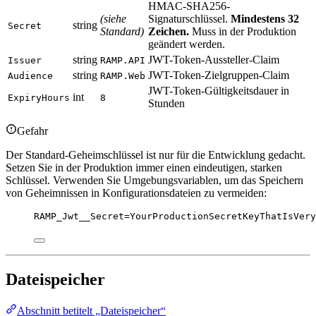
HMAC-SHA256-
(siehe
Signaturschlüssel.
Mindestens 32
string
Secret
Standard)
Zeichen.
Muss in der Produktion
geändert werden.
string
JWT-Token-Aussteller-Claim
Issuer
RAMP.API
string
JWT-Token-Zielgruppen-Claim
Audience
RAMP.Web
JWT-Token-Gültigkeitsdauer in
int
ExpiryHours
8
Stunden
Gefahr
Der Standard-Geheimschlüssel ist nur für die Entwicklung gedacht.
Setzen Sie in der Produktion immer einen eindeutigen, starken
Schlüssel. Verwenden Sie Umgebungsvariablen, um das Speichern
von Geheimnissen in Konfigurationsdateien zu vermeiden:
RAMP_Jwt__Secret=YourProductionSecretKeyThatIsVery
Dateispeicher
Abschnitt betitelt „Dateispeicher“