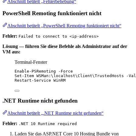
Abschnitt betitelt „Fehlerbehebung“
PowerShell Remoting funktioniert nicht
Abschnitt betitelt „PowerShell Remoting funktioniert nicht“
Fehler:
Failed to connect to <ip-address>
Lösung — führen Sie diese Befehle als Administrator auf der
VM aus:
Terminal-Fenster
Enable-PSRemoting
-
Force
Set-Item
 WSMan:\localhost\Client\TrustedHosts 
-
Val
Restart-Service
 WinRM
.NET Runtime nicht gefunden
Abschnitt betitelt „.NET Runtime nicht gefunden“
Fehler:
.NET 10 Runtime required
Laden Sie das ASP.NET Core 10 Hosting Bundle von