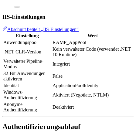
IIS-Einstellungen
Abschnitt betitelt „IIS-Einstellungen“
Einstellung
Wert
Anwendungspool
RAMP_AppPool
Kein verwalteter Code (verwendet .NET
.NET CLR-Version
10 Runtime)
Verwalteter Pipeline-
Integriert
Modus
32-Bit-Anwendungen
False
aktivieren
Identität
ApplicationPoolIdentity
Windows-
Aktiviert (Negotiate, NTLM)
Authentifizierung
Anonyme
Deaktiviert
Authentifizierung
Authentifizierungsablauf