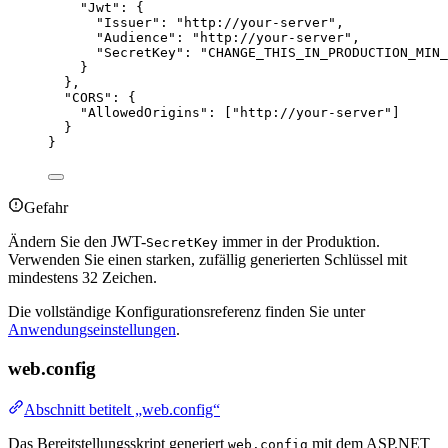
"Jwt"
: {
"Issuer"
: 
"
http://your-server
"
,
"Audience"
: 
"
http://your-server
"
,
"SecretKey"
: 
"
CHANGE_THIS_IN_PRODUCTION_MIN_
}
},
"CORS"
: {
"AllowedOrigins"
: [
"
http://your-server
"
]
}
}
Gefahr
Ändern Sie den JWT-
immer in der Produktion.
SecretKey
Verwenden Sie einen starken, zufällig generierten Schlüssel mit
mindestens 32 Zeichen.
Die vollständige Konfigurationsreferenz finden Sie unter
Anwendungseinstellungen
.
web.config
Abschnitt betitelt „web.config“
Das Bereitstellungsskript generiert
mit dem ASP.NET
web.config