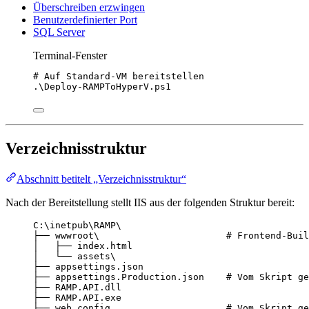
Überschreiben erzwingen
Benutzerdefinierter Port
SQL Server
Terminal-Fenster
# Auf Standard-VM bereitstellen
.
\Deploy-RAMPToHyperV.ps1
Verzeichnisstruktur
Abschnitt betitelt „Verzeichnisstruktur“
Nach der Bereitstellung stellt IIS aus der folgenden Struktur bereit:
C:\inetpub\RAMP\
├── wwwroot\                       # Frontend-Buil
│   ├── index.html
│   └── assets\
├── appsettings.json
├── appsettings.Production.json    # Vom Skript ge
├── RAMP.API.dll
├── RAMP.API.exe
├── web.config                     # Vom Skript ge