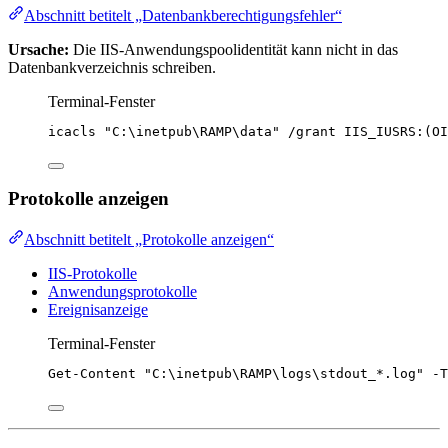
Abschnitt betitelt „Datenbankberechtigungsfehler“
Ursache:
Die IIS-Anwendungspoolidentität kann nicht in das
Datenbankverzeichnis schreiben.
Terminal-Fenster
icacls 
"
C:\inetpub\RAMP\data
"
/
grant IIS_IUSRS:(OI
Protokolle anzeigen
Abschnitt betitelt „Protokolle anzeigen“
IIS-Protokolle
Anwendungsprotokolle
Ereignisanzeige
Terminal-Fenster
Get-Content
"
C:\inetpub\RAMP\logs\stdout_*.log
"
-
T