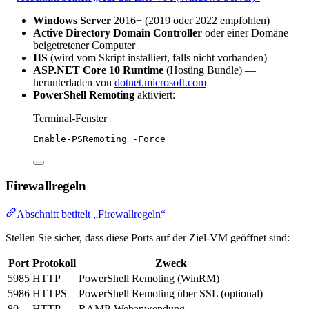
Windows Server
2016+ (2019 oder 2022 empfohlen)
Active Directory Domain Controller
oder einer Domäne
beigetretener Computer
IIS
(wird vom Skript installiert, falls nicht vorhanden)
ASP.NET Core 10 Runtime
(Hosting Bundle) —
herunterladen von
dotnet.microsoft.com
PowerShell Remoting
aktiviert:
Terminal-Fenster
Enable-PSRemoting
-
Force
Firewallregeln
Abschnitt betitelt „Firewallregeln“
Stellen Sie sicher, dass diese Ports auf der Ziel-VM geöffnet sind:
Port
Protokoll
Zweck
5985
HTTP
PowerShell Remoting (WinRM)
5986
HTTPS
PowerShell Remoting über SSL (optional)
80
HTTP
RAMP-Webanwendung