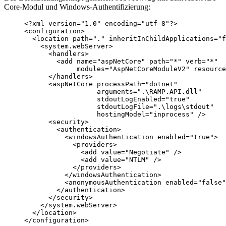
Core-Modul und Windows-Authentifizierung:
<?
xml
 version
=
"
1.0
"
 encoding
=
"
utf-8
"
?>
<
configuration
>
<
location
path
=
"
.
"
inheritInChildApplications
=
"
f
<
system.webServer
>
<
handlers
>
<
add
name
=
"
aspNetCore
"
path
=
"
*
"
verb
=
"
*
"
modules
=
"
AspNetCoreModuleV2
"
resource
</
handlers
>
<
aspNetCore
processPath
=
"
dotnet
"
arguments
=
"
.\RAMP.API.dll
"
stdoutLogEnabled
=
"
true
"
stdoutLogFile
=
"
.\logs\stdout
"
hostingModel
=
"
inprocess
"
 />
<
security
>
<
authentication
>
<
windowsAuthentication
enabled
=
"
true
"
>
<
providers
>
<
add
value
=
"
Negotiate
"
 />
<
add
value
=
"
NTLM
"
 />
</
providers
>
</
windowsAuthentication
>
<
anonymousAuthentication
enabled
=
"
false
"
</
authentication
>
</
security
>
</
system.webServer
>
</
location
>
</
configuration
>