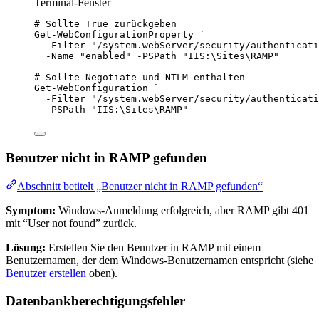
Terminal-Fenster
# Sollte True zurückgeben
Get-WebConfigurationProperty
`
-
Filter 
"
/system.webServer/security/authenticati
-
Name 
"
enabled
"
-
PSPath 
"
IIS:\Sites\RAMP
"
# Sollte Negotiate und NTLM enthalten
Get-WebConfiguration
`
-
Filter 
"
/system.webServer/security/authenticati
-
PSPath 
"
IIS:\Sites\RAMP
"
Benutzer nicht in RAMP gefunden
Abschnitt betitelt „Benutzer nicht in RAMP gefunden“
Symptom:
Windows-Anmeldung erfolgreich, aber RAMP gibt 401
mit “User not found” zurück.
Lösung:
Erstellen Sie den Benutzer in RAMP mit einem
Benutzernamen, der dem Windows-Benutzernamen entspricht (siehe
Benutzer erstellen
oben).
Datenbankberechtigungsfehler