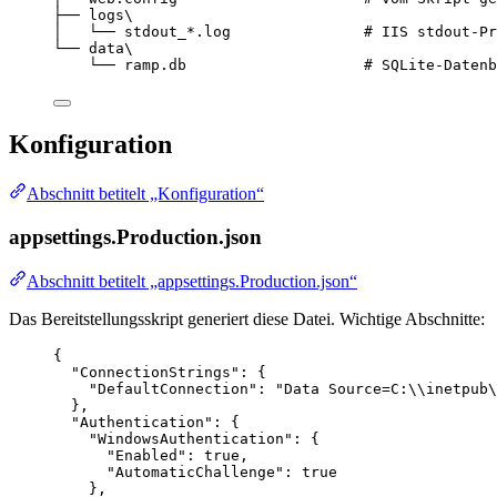
├── logs\
│   └── stdout_*.log               # IIS stdout-Pr
└── data\
└── ramp.db                    # SQLite-Datenb
Konfiguration
Abschnitt betitelt „Konfiguration“
appsettings.Production.json
Abschnitt betitelt „appsettings.Production.json“
Das Bereitstellungsskript generiert diese Datei. Wichtige Abschnitte:
{
"ConnectionStrings"
: {
"DefaultConnection"
: 
"
Data Source=C:
\\
inetpub
\
},
"Authentication"
: {
"WindowsAuthentication"
: {
"Enabled"
: 
true
,
"AutomaticChallenge"
: 
true
},