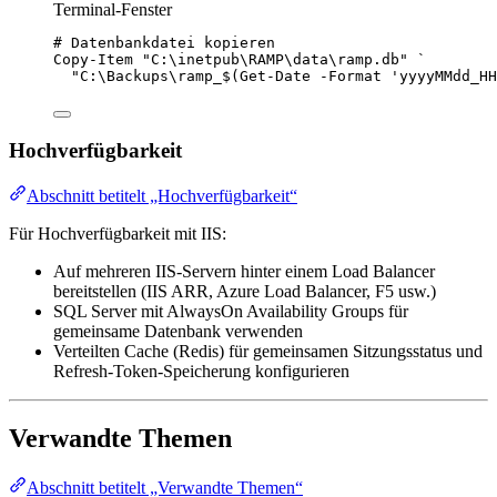
Terminal-Fenster
# Datenbankdatei kopieren
Copy-Item
"
C:\inetpub\RAMP\data\ramp.db
"
`
"
C:\Backups\ramp_
$(
Get-Date
-
Format 
'
yyyyMMdd_HH
Hochverfügbarkeit
Abschnitt betitelt „Hochverfügbarkeit“
Für Hochverfügbarkeit mit IIS:
Auf mehreren IIS-Servern hinter einem Load Balancer
bereitstellen (IIS ARR, Azure Load Balancer, F5 usw.)
SQL Server mit AlwaysOn Availability Groups für
gemeinsame Datenbank verwenden
Verteilten Cache (Redis) für gemeinsamen Sitzungsstatus und
Refresh-Token-Speicherung konfigurieren
Verwandte Themen
Abschnitt betitelt „Verwandte Themen“