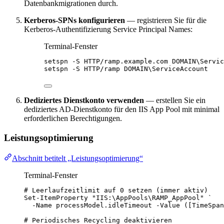
Datenbankmigrationen durch.
Kerberos-SPNs konfigurieren
— registrieren Sie für die
Kerberos-Authentifizierung Service Principal Names:
Terminal-Fenster
setspn 
-
S HTTP
/
ramp.example.com
 DOMAIN\Servic
setspn 
-
S HTTP
/
ramp DOMAIN\ServiceAccount
Dediziertes Dienstkonto verwenden
— erstellen Sie ein
dediziertes AD-Dienstkonto für den IIS App Pool mit minimal
erforderlichen Berechtigungen.
Leistungsoptimierung
Abschnitt betitelt „Leistungsoptimierung“
Terminal-Fenster
# Leerlaufzeitlimit auf 0 setzen (immer aktiv)
Set-ItemProperty
"
IIS:\AppPools\RAMP_AppPool
"
`
-
Name processModel.idleTimeout 
-
Value ([
TimeSpan
# Periodisches Recycling deaktivieren