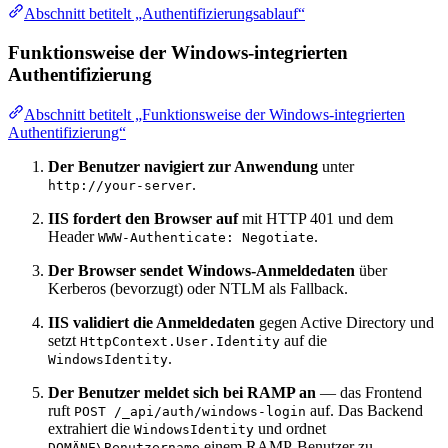
Abschnitt betitelt „Authentifizierungsablauf“
Funktionsweise der Windows-integrierten
Authentifizierung
Abschnitt betitelt „Funktionsweise der Windows-integrierten
Authentifizierung“
Der Benutzer navigiert zur Anwendung
unter
.
http://your-server
IIS fordert den Browser auf
mit HTTP 401 und dem
Header
.
WWW-Authenticate: Negotiate
Der Browser sendet Windows-Anmeldedaten
über
Kerberos (bevorzugt) oder NTLM als Fallback.
IIS validiert die Anmeldedaten
gegen Active Directory und
setzt
auf die
HttpContext.User.Identity
.
WindowsIdentity
Der Benutzer meldet sich bei RAMP an
— das Frontend
ruft
auf. Das Backend
POST /_api/auth/windows-login
extrahiert die
und ordnet
WindowsIdentity
einem RAMP-Benutzer zu.
DOMÄNE\Benutzername