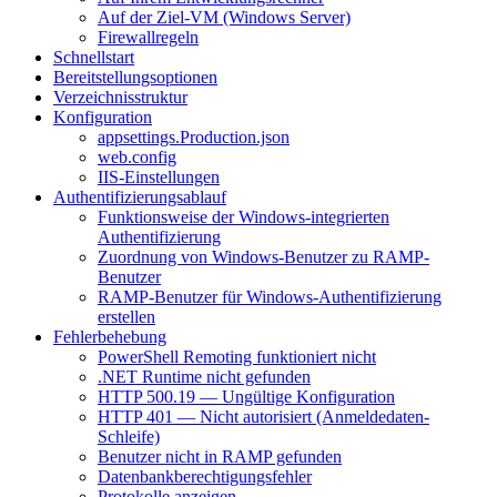
Auf der Ziel-VM (Windows Server)
Firewallregeln
Schnellstart
Bereitstellungsoptionen
Verzeichnisstruktur
Konfiguration
appsettings.Production.json
web.config
IIS-Einstellungen
Authentifizierungsablauf
Funktionsweise der Windows-integrierten
Authentifizierung
Zuordnung von Windows-Benutzer zu RAMP-
Benutzer
RAMP-Benutzer für Windows-Authentifizierung
erstellen
Fehlerbehebung
PowerShell Remoting funktioniert nicht
.NET Runtime nicht gefunden
HTTP 500.19 — Ungültige Konfiguration
HTTP 401 — Nicht autorisiert (Anmeldedaten-
Schleife)
Benutzer nicht in RAMP gefunden
Datenbankberechtigungsfehler
Protokolle anzeigen